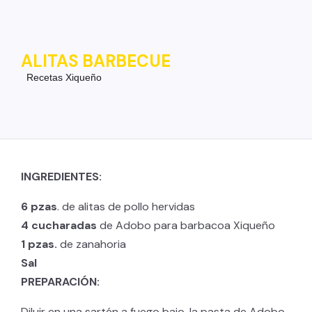
ALITAS BARBECUE
Recetas Xiqueño
INGREDIENTES:
6 pzas
. de alitas de pollo hervidas
4 cucharadas
de Adobo para barbacoa Xiqueño
1 pzas.
de zanahoria
Sal
PREPARACIÓN:
Diluir en una sartén a fuego bajo, la pasta de Adobo